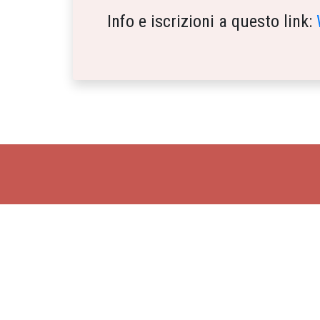
Info e iscrizioni a questo link:
Per maggiori inform
SENTIERI
sentieriparola@g
Dal lunedì al venerd
+39 328 631 277