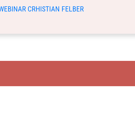
WEBINAR CRHISTIAN FELBER
azioni sull’associazione, scarica il dépliant da questo link:
PIEGHEVOLE CASA
mail.com
ì 12.00-17.00
0