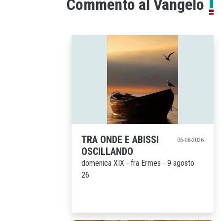
Commento al Vangelo
programma AGOSTO
19-06-2026
A SANTA MARIA
2026 - OSARE LA
PACE
Dal 27 giugno al 30 agosto torna la
nostra iniziativa annuale con ingresso
LIBERO agli eventi...
TRA ONDE E ABISSI
06-08-2026
OSCILLANDO
domenica XIX - fra Ermes - 9 agosto
26