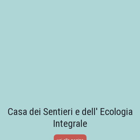
CON OCCHI DI
17-07-2026
MATTINO
domenica XVI - p. Ermes Ronchi - 19
luglio 2026
calendario MAGGIO
27-04-2026
a santa Maria
MAGGIO 2026 a santa Maria
Casa dei Sentieri e dell' Ecologia
Integrale