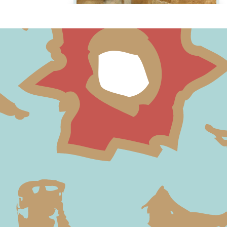
4 SALTI IN PAELLA
28-05-2026
AL CONVENTO
Voglia d’estate, musica e paella?
DOMENICA DELLE
30-07-2026
MANI MOLTIPLICATE
domenica XVIII - fra Ermes Ronchi - 2
agosto 26
GIUGNO 2026 a
28-05-2026