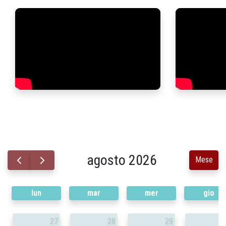
agosto 2026
Mese
lun
mar
mer
gio
27
28
29