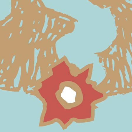
santa Maria del
Cengio
Notizie dalla fraternità di s.Maria
IL GESU’ DALLA
22-07-2026
FEDE SOLARE
domenica XVII - 26 luglio - fra Ermes
Ronchi
Erica Boschiero e p.
15-05-2026
Ermes Ronchi al
Festival Biblico
lunedì 18 maggio ore 20.30
a San
Pietro in Gu,