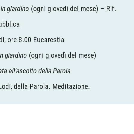
in giardino
(ogni giovedì del mese) – Rif.
ubblica
di; ore 8.00 Eucarestia
n giardino
(ogni giovedì del mese)
ta all’ascolto della Parola
Lodi, della Parola. Meditazione.
ntro del gruppo Talità Kum (Rif.
terry.sperotto
el Corpo e Sangue del Signore