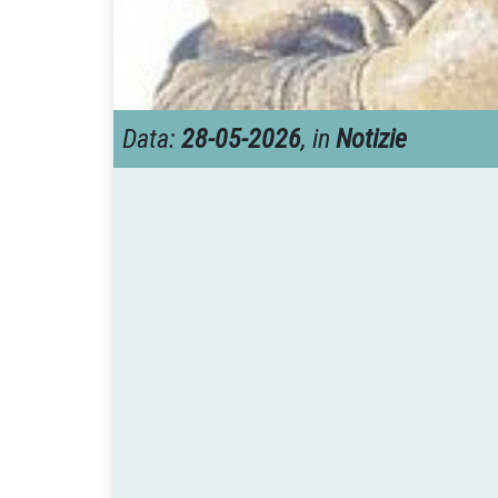
Data:
28-05-2026
, in
Notizie