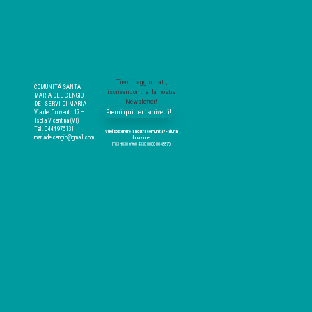
Tieniti aggiornato,
COMUNITÁ SANTA
iscrivendonti alla nostra
MARIA DEL CENGIO
Newsletter!
DEI SERVI DI MARIA
Premi qui per iscriverti!
Via del Convento 17 –
Isola Vicentina (VI)
Tel. 0444 976131
Vuoi sostenere la nostra comunità? Fai una
mariadelcengio@gmail.com
donazione:
IT83 H030 6960 4330 0000 0048876