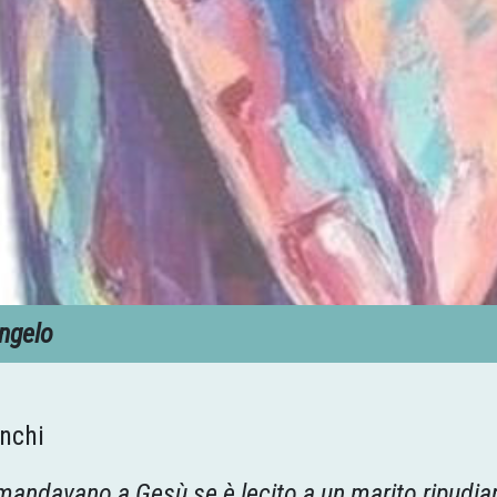
ngelo
nchi
omandavano a Gesù se è lecito a un marito ripudiar