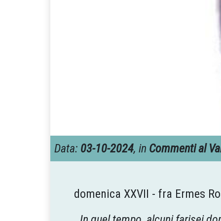
Data:
03-10-2024
, in
Commenti al Va
domenica XXVII - fra Ermes Ro
In quel tempo, alcuni farisei d