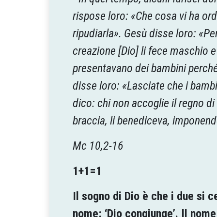
rispose loro: «Che cosa vi ha or
ripudiarla». Gesù disse loro: «Pe
creazione [Dio] li fece maschio e
presentavano dei bambini perché 
disse loro: «Lasciate che i bambin
dico: chi non accoglie il regno d
braccia, li benediceva, imponend
Mc 10,2-16
1+1=1
Il sogno di Dio è che i due si 
nome: ‘Dio congiunge’. Il nom