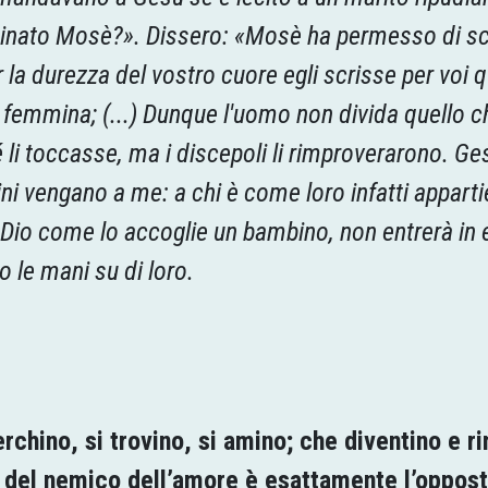
dinato Mosè?». Dissero: «Mosè ha permesso di scri
r la durezza del vostro cuore egli scrisse per voi 
 femmina; (...) Dunque l'uomo non divida quello ch
li toccasse, ma i discepoli li rimproverarono. Ges
i vengano a me: a chi è come loro infatti appartiene
i Dio come lo accoglie un bambino, non entrerà in 
o le mani su di loro.
cerchino, si trovino, si amino; che diventino e
e del nemico dell’amore è esattamente l’oppos