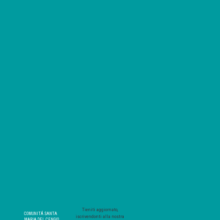
Tieniti aggiornato,
COMUNITÁ SANTA
iscrivendonti alla nostra
MARIA DEL CENGIO