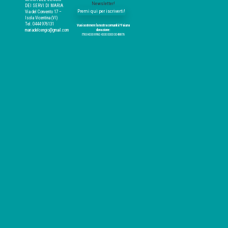
Newsletter!
DEI SERVI DI MARIA
Premi qui per iscriverti!
Via del Convento 17 –
Isola Vicentina (VI)
Tel. 0444 976131
Vuoi sostenere la nostra comunità? Fai una
mariadelcengio@gmail.com
donazione:
IT83 H030 6960 4330 0000 0048876