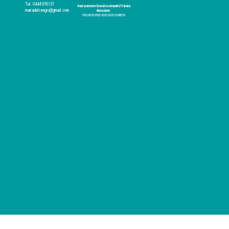
Tel. 0444 976131
Vuoi sostenere la nostra comunità? Fai una
mariadelcengio@gmail.com
donazione:
IT83 H030 6960 4330 0000 0048876