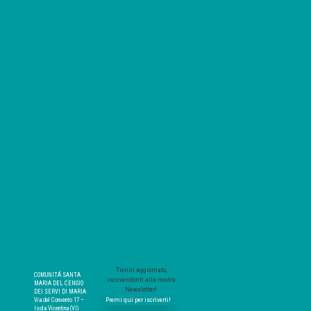
Tieniti aggiornato,
COMUNITÁ SANTA
iscrivendonti alla nostra
MARIA DEL CENGIO
Newsletter!
DEI SERVI DI MARIA
Premi qui per iscriverti!
Via del Convento 17 –
Isola Vicentina (VI)