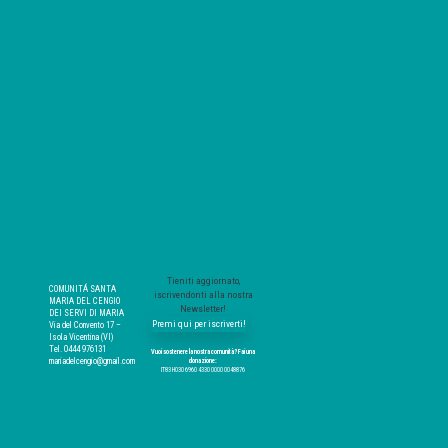
Tieniti aggiornato,
COMUNITÁ SANTA
iscrivendonti alla nostra
MARIA DEL CENGIO
Newsletter!
DEI SERVI DI MARIA
Premi qui per iscriverti!
Via del Convento 17 –
Isola Vicentina (VI)
Tel. 0444 976131
Vuoi sostenere la nostra comunità? Fai una
mariadelcengio@gmail.com
donazione:
IT83 H030 6960 4330 0000 0048876