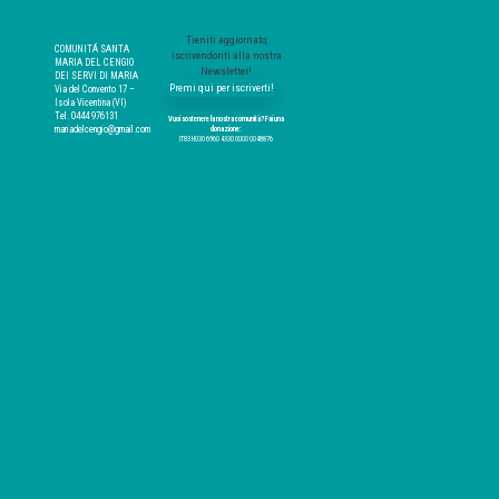
Tieniti aggiornato,
COMUNITÁ SANTA
iscrivendonti alla nostra
MARIA DEL CENGIO
Newsletter!
DEI SERVI DI MARIA
Premi qui per iscriverti!
Via del Convento 17 –
Isola Vicentina (VI)
Tel. 0444 976131
Vuoi sostenere la nostra comunità? Fai una
mariadelcengio@gmail.com
donazione:
IT83 H030 6960 4330 0000 0048876