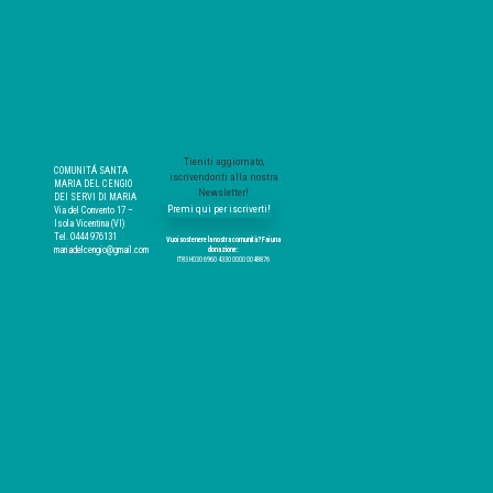
Tieniti aggiornato,
COMUNITÁ SANTA
iscrivendonti alla nostra
MARIA DEL CENGIO
Newsletter!
DEI SERVI DI MARIA
Premi qui per iscriverti!
Via del Convento 17 –
Isola Vicentina (VI)
Tel. 0444 976131
Vuoi sostenere la nostra comunità? Fai una
mariadelcengio@gmail.com
donazione:
IT83 H030 6960 4330 0000 0048876